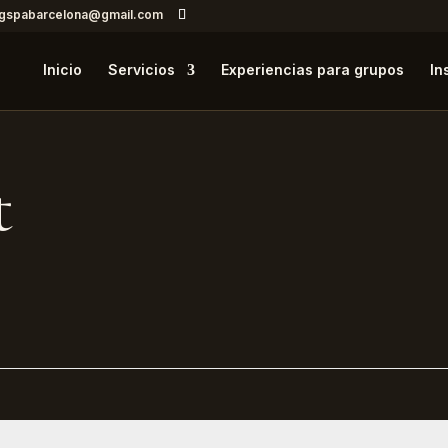
ngspabarcelona@gmail.com
Inicio
Servicios
Experiencias para grupos
In
t
bligatorio