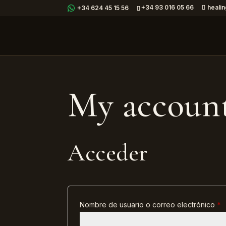
+34 93 016 05 66
heali
+34 624 45 15 56
My accoun
Acceder
O
Nombre de usuario o correo electrónico
*