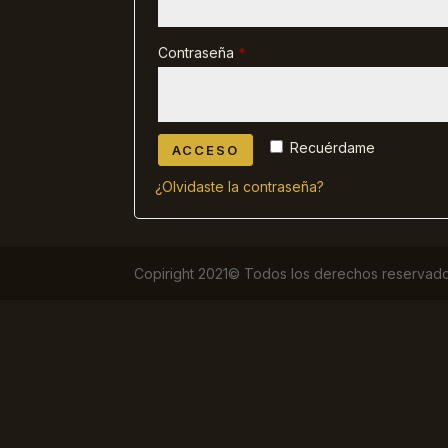
Obligatorio
Contraseña
*
Recuérdame
ACCESO
¿Olvidaste la contraseña?
Copiright 2021© Todos los derechos reservado