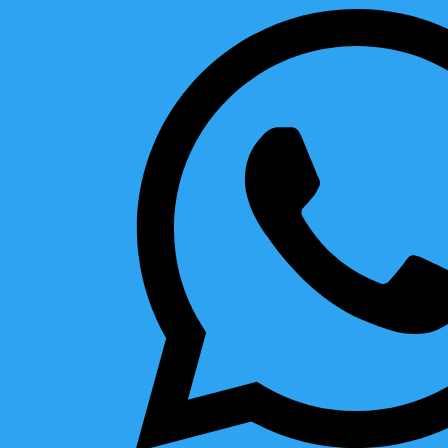
Servicios spa
Filtrar
Categoria
Todos
Body & Wellness
Healing Care
Romantic Rituals
Signature Rituals
Tantra Collection