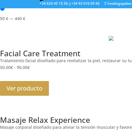
Precio:
+34 624 45 15 56
+34 93 016 05 66
healingspaba
50
€
—
440
€
Facial Care Treatment
Tratamiento facial diseñado para revitalizar la piel, restaurar su l
50,00
€
-
90,00
€
Ver producto
Masaje Relax Experience
Masaje corporal diseñado para aliviar la tensión muscular y favor